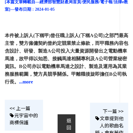
[本篇文章轉載自—經濟部智慧財產局首頁/便民服務/電子報/法律e教
室]—發布日期 : 2024-01-05
本件被上訴人(下稱甲)曾任職上訴人(下稱A公司)之部門最高
主管，雙方僱傭契約曾約定競業禁止條款，而甲職務內容包
含設計、研發、製造A公司投入大量資源開發出之電動機車
馬達，故甲得以知悉、接觸馬達相關專利及A公司營業秘密
資訊。B公司亦以電動機車馬達之設計、製造及運用為其業
務服務範圍，雙方具競爭關係。甲離職後旋即擔任B公司執
行長。
...more
<< 上一篇
下一篇 >>
元宇宙中的
文章提到他
返
商標保護
人的歌曲名
回
稱，會有著作