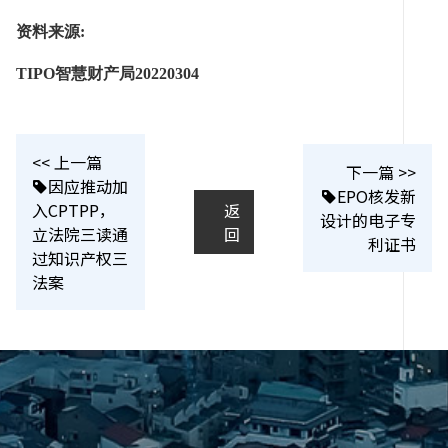
资料来源:
TIPO智慧财产局20220304
<< 上一篇
下一篇 >>
因应推动加
EPO核发新
入CPTPP，
返
设计的电子专
立法院三读通
回
利证书
过知识产权三
法案